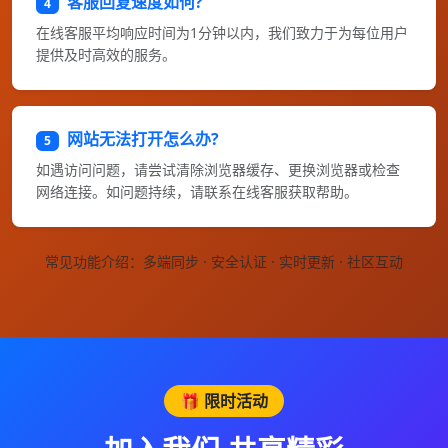
客服回复速度如何?
4
在线客服平均响应时间为1分钟以内，我们致力于为每位用户
提供及时高效的服务。
网站无法打开怎么办?
5
如遇访问问题，请尝试清除浏览器缓存、更换浏览器或检查
网络连接。如问题持续，请联系在线客服获取帮助。
常见功能介绍：多端同步 · 安全认证 · 实时更新 · 社区互动
🎁 限时活动