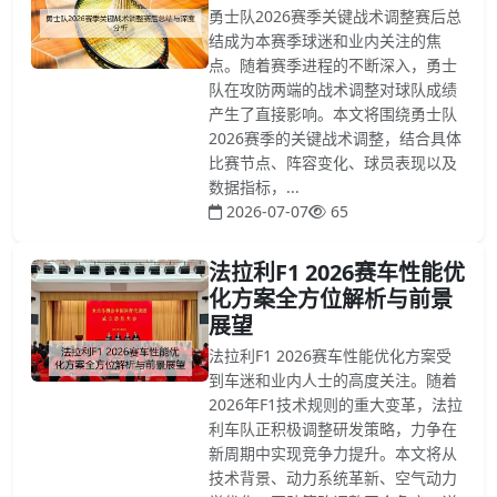
勇士队2026赛季关键战术调整赛后总
结成为本赛季球迷和业内关注的焦
点。随着赛季进程的不断深入，勇士
队在攻防两端的战术调整对球队成绩
产生了直接影响。本文将围绕勇士队
2026赛季的关键战术调整，结合具体
比赛节点、阵容变化、球员表现以及
数据指标，...
2026-07-07
65
法拉利F1 2026赛车性能优
化方案全方位解析与前景
展望
法拉利F1 2026赛车性能优化方案受
到车迷和业内人士的高度关注。随着
2026年F1技术规则的重大变革，法拉
利车队正积极调整研发策略，力争在
新周期中实现竞争力提升。本文将从
技术背景、动力系统革新、空气动力