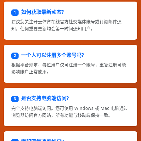
如何获取最新动态?
1
建议您关注开云体育在线官方社交媒体账号或订阅邮件通
知，任何重要更新均会第一时间通知用户。
一个人可以注册多个账号吗?
2
根据平台规定，每位用户仅可注册一个账号，重复注册可能
影响账户正常使用。
是否支持电脑端访问?
3
完全支持电脑端访问。您可使用 Windows 或 Mac 电脑通过
浏览器访问官方网站，所有功能与移动端保持一致。